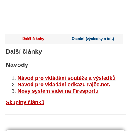
Další články
Ostatní (výsledky a td..)
Další články
Návody
Návod pro vkládání soutěže a výsledků
Návod pro vkládání odkazu rajče.net.
Nový systém videí na Firesportu
Skupiny článků