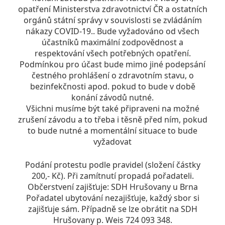
opatření Ministerstva zdravotnictví ČR a ostatních
orgánů státní správy v souvislosti se zvládáním
nákazy COVID-19.. Bude vyžadováno od všech
účastníků maximální zodpovědnost a
respektování všech potřebných opatření.
Podmínkou pro účast bude mimo jiné podepsání
čestného prohlášení o zdravotním stavu, o
bezinfekčnosti apod. pokud to bude v době
konání závodů nutné.
Všichni musíme být také připraveni na možné
zrušení závodu a to třeba i těsně před ním, pokud
to bude nutné a momentální situace to bude
vyžadovat
Podání protestu podle pravidel (složení částky
200,- Kč). Při zamítnutí propadá pořadateli.
Občerstvení zajišťuje: SDH Hrušovany u Brna
Pořadatel ubytování nezajišťuje, každý sbor si
zajišťuje sám. Případně se lze obrátit na SDH
Hrušovany p. Weis 724 093 348.