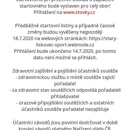
startovného bude vystaven pro celý sbor!
Přihlášení na
www.stovky.cz
Předběžné startovní listiny a případné časové
změny budou vyvěšeny nejpozději
18.7.2020 na webových stránkách: https://stary-
liskovec-sport.webnode.cz
Přihlášení bude ukončeno 14.7.2020, po tomto
datu není možné se přihlásit.
Zdravotní zajištění a pojištění účastníků soutěže
- zdravotnickou službu v místě soutěže zajistí
pořadatel
- za zdravotní stav soutěžících odpovídá pořadateli
přihlašovatel
- úrazové připojištění soutěžících a ostatních
účastníků soutěže pořadatel nezajišťuje
Účastníci závodů jsou povinni dodržovat v době
konání závodů platného Nařízení vlády ČR,