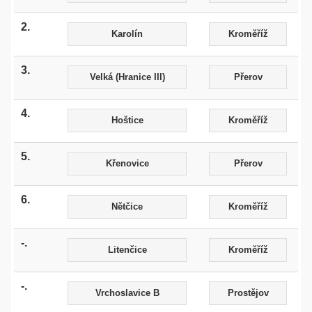
2.
Karolín
Kroměříž
3.
Velká (Hranice III)
Přerov
4.
Hoštice
Kroměříž
5.
Křenovice
Přerov
6.
Nětčice
Kroměříž
-.
Litenčice
Kroměříž
-.
Vrchoslavice B
Prostějov