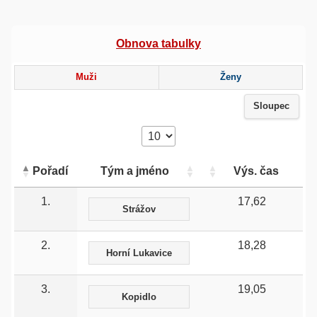
Obnova tabulky
Muži
Ženy
Sloupec
Pořadí
Tým a jméno
Výs. čas
1.
17,62
Strážov
2.
18,28
Horní Lukavice
3.
19,05
Kopidlo