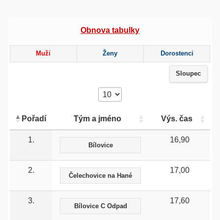
Obnova tabulky
Muži
Ženy
Dorostenci
Sloupec
Pořadí
Tým a jméno
Výs. čas
1.
16,90
Bílovice
2.
17,00
Čelechovice na Hané
3.
17,60
Bílovice C Odpad