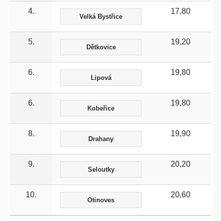
4.
17,80
Velká Bystřice
5.
19,20
Dětkovice
6.
19,80
Lipová
6.
19,80
Kobeřice
8.
19,90
Drahany
9.
20,20
Seloutky
10.
20,60
Otinoves