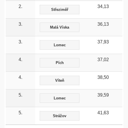
2.
34,13
Střeziměř
3.
36,13
Malá Víska
3.
37,93
Lomec
4.
37,02
Pích
4.
38,50
Víteň
5.
39,59
Lomec
5.
41,63
Strážov