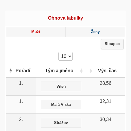
Obnova tabulky
Muži
Ženy
Sloupec
Pořadí
Tým a jméno
Výs. čas
1.
28,56
Víteň
1.
32,31
Malá Víska
2.
30,34
Strážov