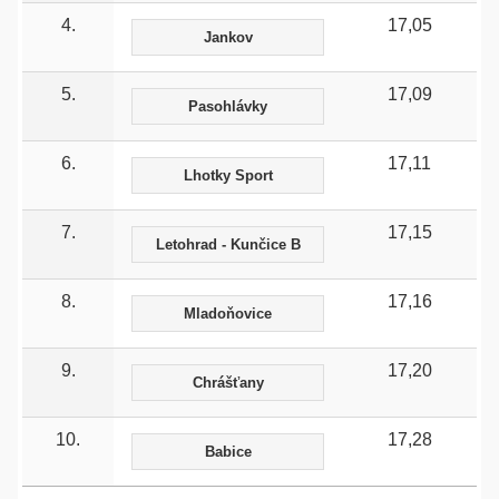
4.
17,05
Jankov
5.
17,09
Pasohlávky
6.
17,11
Lhotky Sport
7.
17,15
Letohrad - Kunčice B
8.
17,16
Mladoňovice
9.
17,20
Chrášťany
10.
17,28
Babice