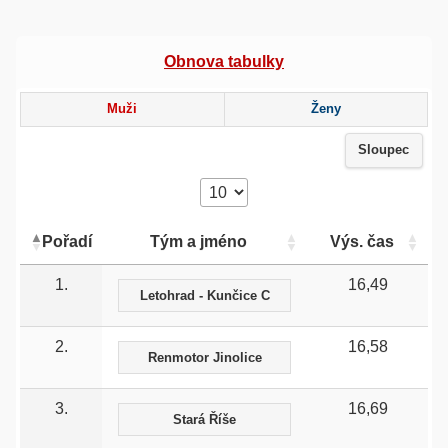
Obnova tabulky
Muži
Ženy
Sloupec
Pořadí
Tým a jméno
Výs. čas
1.
16,49
Letohrad - Kunčice C
2.
16,58
Renmotor Jinolice
3.
16,69
Stará Říše