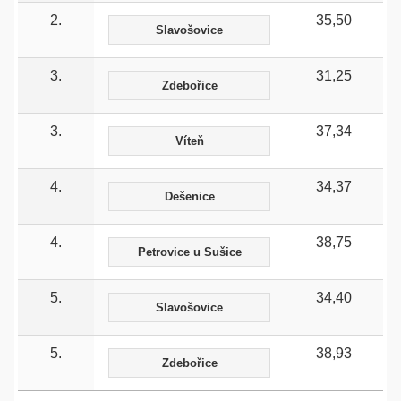
2.
35,50
Slavošovice
3.
31,25
Zdebořice
3.
37,34
Víteň
4.
34,37
Dešenice
4.
38,75
Petrovice u Sušice
5.
34,40
Slavošovice
5.
38,93
Zdebořice