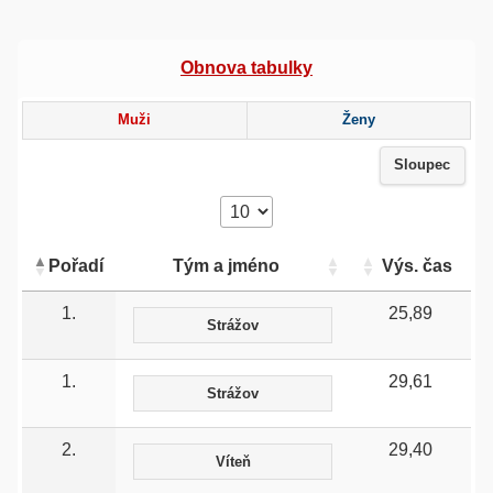
Obnova tabulky
Muži
Ženy
Sloupec
Pořadí
Tým a jméno
Výs. čas
1.
25,89
Strážov
1.
29,61
Strážov
2.
29,40
Víteň