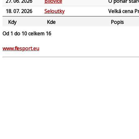
27. 06. 2026
Bílovice
O pohár star
18. 07. 2026
Seloutky
Velká cena Pr
Kdy
Kde
Popis
Od 1 do 10 celkem 16
www.firesport.eu