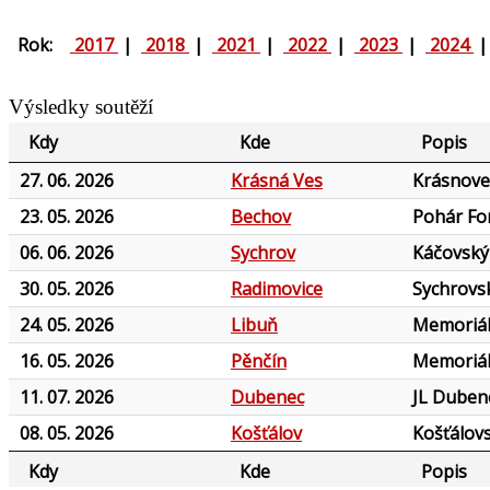
Rok:
2017
|
2018
|
2021
|
2022
|
2023
|
2024
Výsledky soutěží
Kdy
Kde
Popis
27. 06. 2026
Krásná Ves
Krásnove
23. 05. 2026
Bechov
Pohár F
06. 06. 2026
Sychrov
Káčovský
30. 05. 2026
Radimovice
Sychrovs
24. 05. 2026
Libuň
Memoriál
16. 05. 2026
Pěnčín
Memoriál
11. 07. 2026
Dubenec
JL Duben
08. 05. 2026
Košťálov
Košťálov
Kdy
Kde
Popis