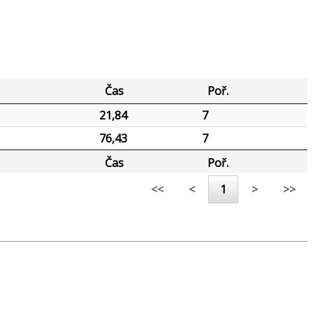
Čas
Poř.
21,84
7
76,43
7
Čas
Poř.
<<
<
1
>
>>