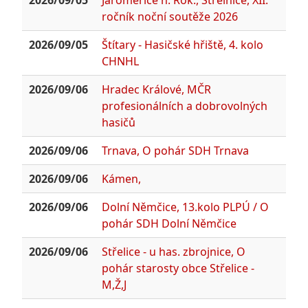
2026/09/05
Jaroměřice n. Rok., Střelnice, XII.
ročník noční soutěže 2026
2026/09/05
Štítary - Hasičské hřiště, 4. kolo
CHNHL
2026/09/06
Hradec Králové, MČR
profesionálních a dobrovolných
hasičů
2026/09/06
Trnava, O pohár SDH Trnava
2026/09/06
Kámen,
2026/09/06
Dolní Němčice, 13.kolo PLPÚ / O
pohár SDH Dolní Němčice
2026/09/06
Střelice - u has. zbrojnice, O
pohár starosty obce Střelice -
M,Ž,J