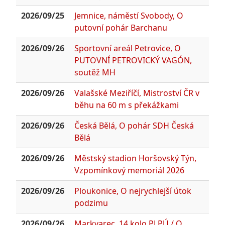
2026/09/25
Jemnice, náměstí Svobody, O
putovní pohár Barchanu
2026/09/26
Sportovní areál Petrovice, O
PUTOVNÍ PETROVICKÝ VAGÓN,
soutěž MH
2026/09/26
Valašské Meziříčí, Mistroství ČR v
běhu na 60 m s překážkami
2026/09/26
Česká Bělá, O pohár SDH Česká
Bělá
2026/09/26
Městský stadion Horšovský Týn,
Vzpomínkový memoriál 2026
2026/09/26
Ploukonice, O nejrychlejší útok
podzimu
2026/09/26
Markvarec, 14.kolo PLPÚ / O