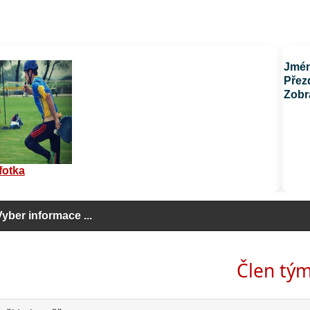
Jmé
Přez
Zobr
fotka
Vyber informace ...
click to expand contents
Člen tý