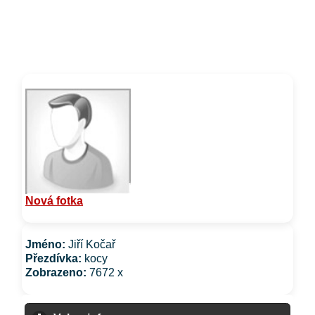
Nová fotka
Jméno:
Jiří Kočař
Přezdívka:
kocy
Zobrazeno:
7672 x