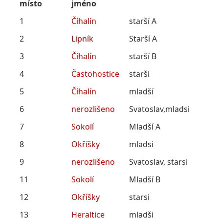
místo
jméno
1
Číhalín
starší A
2
Lipník
Starší A
3
Číhalín
starší B
4
Častohostice
starši
5
Číhalín
mladší
6
nerozlišeno
Svatoslav,mladsi
7
Sokolí
Mladší A
8
Okříšky
mladsi
9
nerozlišeno
Svatoslav, starsi
11
Sokolí
Mladší B
12
Okříšky
starsi
13
Heraltice
mladši