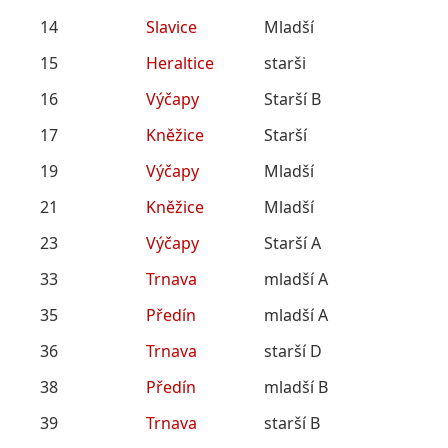
14
Slavice
Mladší
15
Heraltice
starši
16
Výčapy
Starší B
17
Kněžice
Starší
19
Výčapy
Mladší
21
Kněžice
Mladší
23
Výčapy
Starší A
33
Trnava
mladší A
35
Předín
mladší A
36
Trnava
starší D
38
Předín
mladší B
39
Trnava
starší B