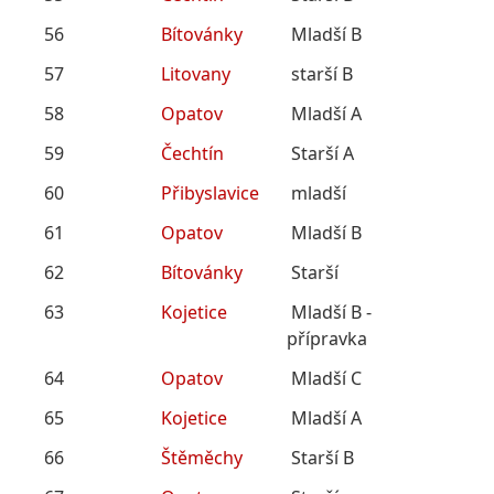
56
Bítovánky
Mladší B
57
Litovany
starší B
58
Opatov
Mladší A
59
Čechtín
Starší A
60
Přibyslavice
mladší
61
Opatov
Mladší B
62
Bítovánky
Starší
63
Kojetice
Mladší B -
přípravka
64
Opatov
Mladší C
65
Kojetice
Mladší A
66
Štěměchy
Starší B