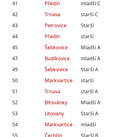
41
Předín
mladší C
42
Trnava
starší C
43
Petrovice
Starší
44
Předín
starší
45
Šebkovice
Mladší A
47
Budíkovice
mladší A
49
Šebkovice
Starší A
50
Markvartice
starší
51
Trnava
starší A
52
Bítovánky
Mladší A
53
Litovany
Starší A
54
Markvartice
mladší
55
Čechtín
Starší B