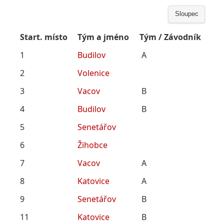
Sloupec
Start. místo
Tým a jméno
Tým / Závodník
1
Budilov
A
2
Volenice
3
Vacov
B
4
Budilov
B
5
Senetářov
6
Žihobce
7
Vacov
A
8
Katovice
A
9
Senetářov
B
11
Katovice
B