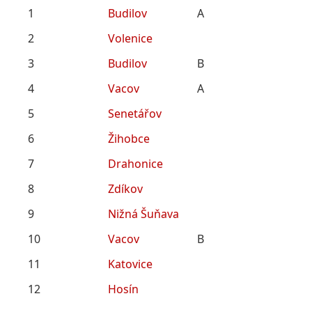
1
Budilov
A
2
Volenice
3
Budilov
B
4
Vacov
A
5
Senetářov
6
Žihobce
7
Drahonice
8
Zdíkov
9
Nižná Šuňava
10
Vacov
B
11
Katovice
12
Hosín