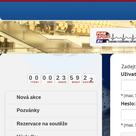
Zadejt
Uživat
0
0
0
0
2
3
5
9
2
1
TÝDNY
DNY
HODIN
MINUT
SEKUND
* (max.
Nová akce
Heslo:
Pozvánky
Rezervace na soutěže
* (max.