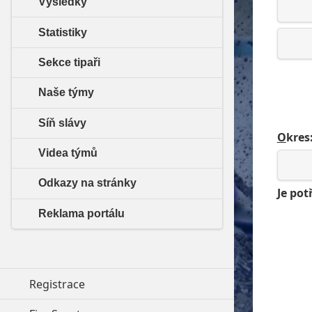
Výsledky
Statistiky
Sekce tipaři
Naše týmy
Síň slávy
O
kres
Videa týmů
Odkazy na stránky
Je pot
Reklama portálu
Registrace