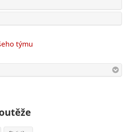
ašeho týmu
soutěže