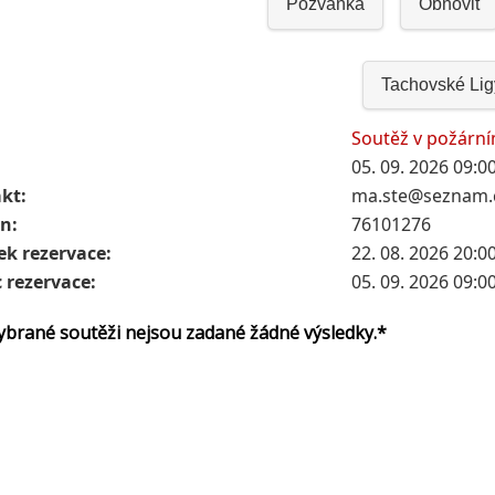
Pozvánka
Obnovit
Tachovské Lig
Soutěž v požárn
05. 09. 2026 09:0
kt:
ma.ste@seznam.
on:
76101276
ek rezervace:
22. 08. 2026 20:0
 rezervace:
05. 09. 2026 09:0