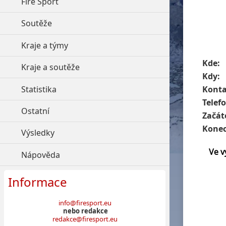
Fire Sport
click to expand contents
Soutěže
click to expand contents
Kraje a týmy
click to expand contents
Kde:
Kraje a soutěže
click to expand contents
Kdy:
Statistika
click to expand contents
Konta
Telef
Ostatní
click to expand contents
Začát
Konec
Výsledky
click to expand contents
Nápověda
click to expand contents
Informace
info@firesport.eu
nebo redakce
redakce@firesport.eu