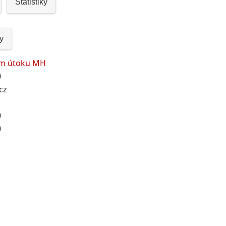
Statistiky
y
ím útoku MH
0
cz
0
0