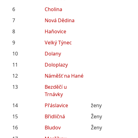
6
Cholina
7
Nová Dědina
8
Haňovice
9
Velký Týnec
10
Dolany
11
Doloplazy
12
Náměšť na Hané
13
Bezděčí u
Trnávky
14
Přáslavice
ženy
15
Břidličná
Ženy
16
Bludov
Ženy