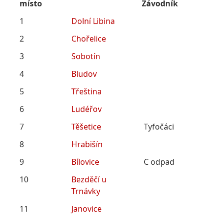
místo
Závodník
1
Dolní Libina
2
Chořelice
3
Sobotín
4
Bludov
5
Třeština
6
Ludéřov
7
Těšetice
Tyfočáci
8
Hrabišín
9
Bílovice
C odpad
10
Bezděčí u
Trnávky
11
Janovice