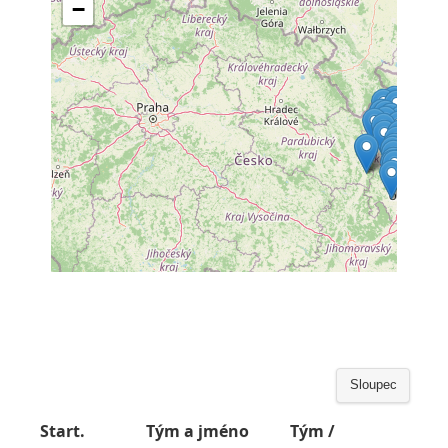
Sloupec
Start.
Tým a jméno
Tým /