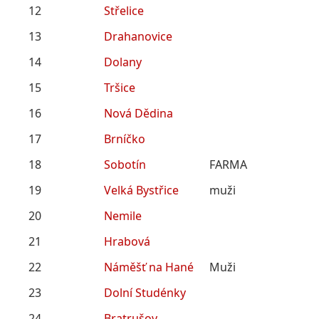
12
Střelice
13
Drahanovice
14
Dolany
15
Tršice
16
Nová Dědina
17
Brníčko
18
Sobotín
FARMA
19
Velká Bystřice
muži
20
Nemile
21
Hrabová
22
Náměšť na Hané
Muži
23
Dolní Studénky
24
Bratrušov