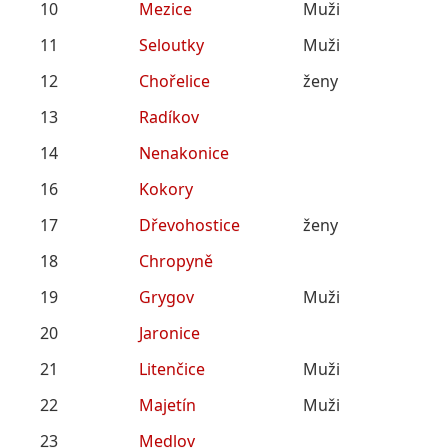
10
Mezice
Muži
11
Seloutky
Muži
12
Chořelice
ženy
13
Radíkov
14
Nenakonice
16
Kokory
17
Dřevohostice
ženy
18
Chropyně
19
Grygov
Muži
20
Jaronice
21
Litenčice
Muži
22
Majetín
Muži
23
Medlov