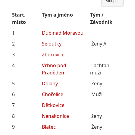
Sloupec
Start.
Tým a jméno
Tým /
místo
Závodník
1
Dub nad Moravou
2
Seloutky
Ženy A
3
Zborovice
4
Vrbno pod
Lachtani -
Pradědem
muži
5
Dolany
Ženy
6
Chořelice
Muži
7
Dětkovice
8
Nenakonice
ženy
9
Blatec
Ženy