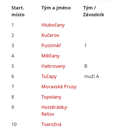
Start.
Tým a jméno
Tým /
místo
Závodník
1
Hlubočany
2
Kučerov
3
Pustiměř
1
4
Mělčany
5
Habrovany
B
6
Tučapy
muži A
7
Moravské Prusy
8
Topolany
9
Hostěrádky-
Rešov
10
Tvarožná