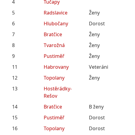
4
Tučapy
5
Radslavice
Ženy
6
Hlubočany
Dorost
7
Bratčice
Ženy
8
Tvarožná
Ženy
9
Pustiměř
Ženy
11
Habrovany
Veteráni
12
Topolany
Ženy
13
Hostěrádky-
Rešov
14
Bratčice
B ženy
15
Pustiměř
Dorost
16
Topolany
Dorost