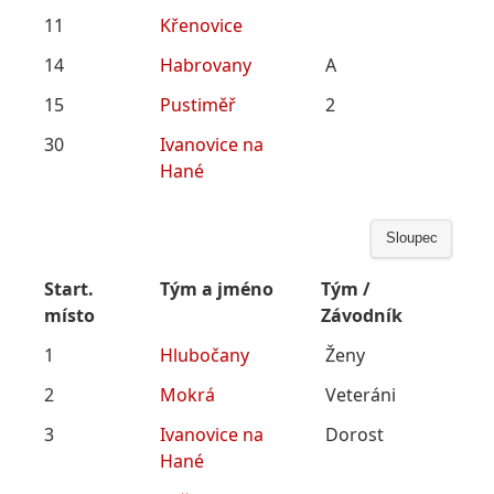
11
Křenovice
14
Habrovany
A
15
Pustiměř
2
30
Ivanovice na
Hané
Sloupec
Start.
Tým a jméno
Tým /
místo
Závodník
1
Hlubočany
Ženy
2
Mokrá
Veteráni
3
Ivanovice na
Dorost
Hané