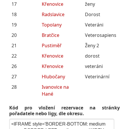
17
Křenovice
ženy
18
Radslavice
Dorost
19
Topolany
Veteráni
20
Bratčice
Veterosapiens
21
Pustiměř
Ženy 2
22
Křenovice
dorost
26
Křenovice
veteráni
27
Hlubočany
Veterinární
28
Ivanovice na
Hané
Kód pro vložení rezervace na stránky
pořadatele nebo ligy, dle okresu.