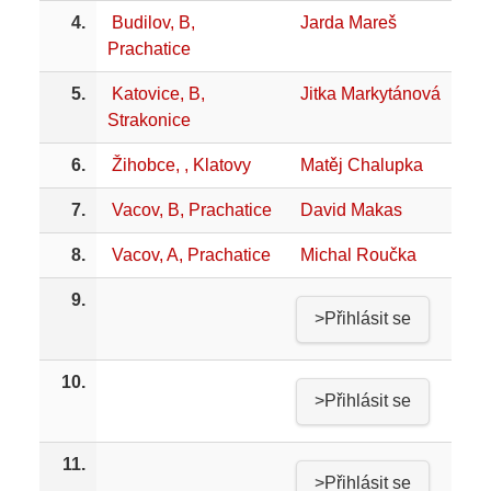
4.
Budilov, B,
Jarda Mareš
Prachatice
5.
Katovice, B,
Jitka Markytánová
Strakonice
6.
Žihobce, , Klatovy
Matěj Chalupka
7.
Vacov, B, Prachatice
David Makas
8.
Vacov, A, Prachatice
Michal Roučka
9.
>Přihlásit se
10.
>Přihlásit se
11.
>Přihlásit se