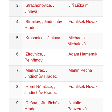
3.
Strachoňovice, ,
Jiří Líčka ml.
Jihlava
4.
Strmilov, , Jindřichův
František Novák
Hradec
5.
Krasonice, , Jihlava
Michaela
Michalová
6.
Žirovnice, ,
Adam Hamerník
Pelhřimov
7.
Markvarec, ,
Martin Pecha
Jindřichův Hradec
8.
Horní Němčice, ,
František Novák
Jindřichův Hradec
9.
Dešná, , Jindřichův
Natálie
Hradec
Panzerová