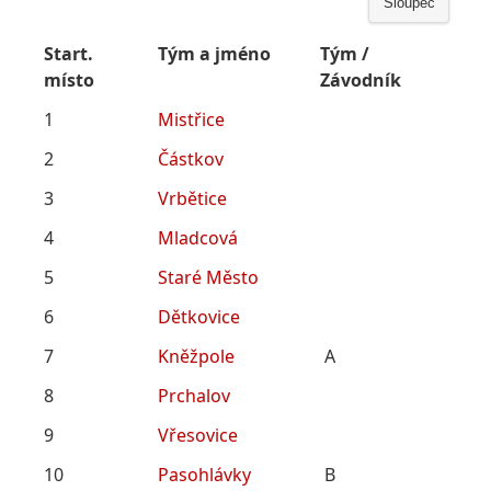
Sloupec
Start.
Tým a jméno
Tým /
místo
Závodník
1
Mistřice
2
Částkov
3
Vrbětice
4
Mladcová
5
Staré Město
6
Dětkovice
7
Kněžpole
A
8
Prchalov
9
Vřesovice
10
Pasohlávky
B