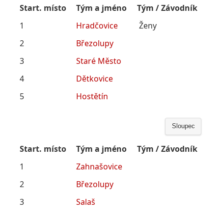
Start. místo
Tým a jméno
Tým / Závodník
1
Hradčovice
Ženy
2
Březolupy
3
Staré Město
4
Dětkovice
5
Hostětín
Sloupec
Start. místo
Tým a jméno
Tým / Závodník
1
Zahnašovice
2
Březolupy
3
Salaš