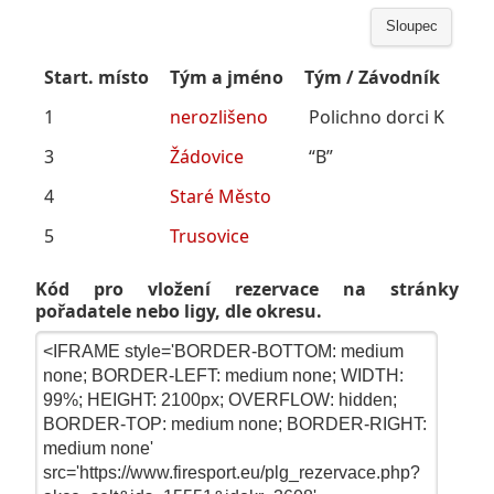
Sloupec
Start. místo
Tým a jméno
Tým / Závodník
1
nerozlišeno
Polichno dorci K
3
Žádovice
“B”
4
Staré Město
5
Trusovice
Kód pro vložení rezervace na stránky
pořadatele nebo ligy, dle okresu.