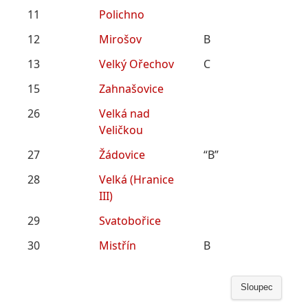
11
Polichno
12
Mirošov
B
13
Velký Ořechov
C
15
Zahnašovice
26
Velká nad
Veličkou
27
Žádovice
“B”
28
Velká (Hranice
III)
29
Svatobořice
30
Mistřín
B
Sloupec