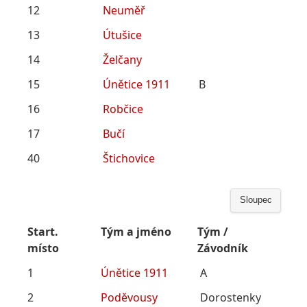
12
Neuměř
13
Útušice
14
Želčany
15
Únětice 1911
B
16
Robčice
17
Bučí
40
Štichovice
Sloupec
Start.
Tým a jméno
Tým /
místo
Závodník
1
Únětice 1911
A
2
Poděvousy
Dorostenky