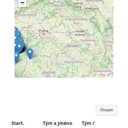
Sloupec
Start.
Tým a jméno
Tým /