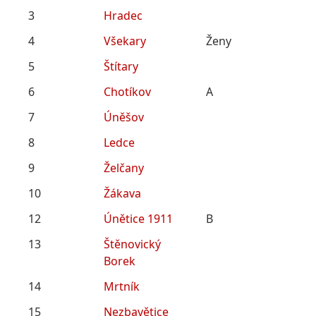
3
Hradec
4
Všekary
Ženy
5
Štítary
6
Chotíkov
A
7
Úněšov
8
Ledce
9
Želčany
10
Žákava
12
Únětice 1911
B
13
Štěnovický
Borek
14
Mrtník
15
Nezbavětice