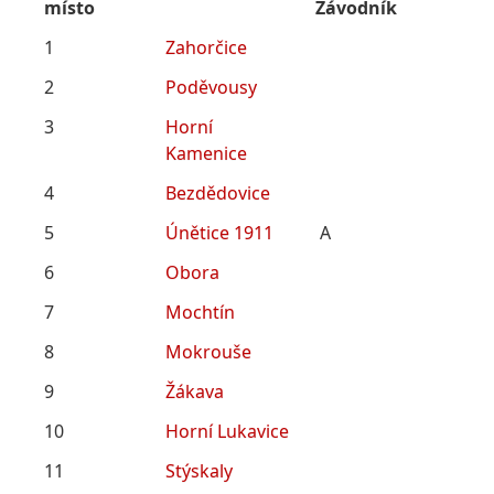
místo
Závodník
1
Zahorčice
2
Poděvousy
3
Horní
Kamenice
4
Bezdědovice
5
Únětice 1911
A
6
Obora
7
Mochtín
8
Mokrouše
9
Žákava
10
Horní Lukavice
11
Stýskaly