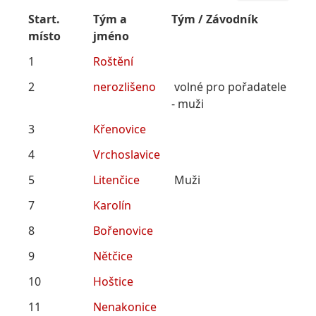
Start.
Tým a
Tým / Závodník
místo
jméno
1
Roštění
2
nerozlišeno
volné pro pořadatele
- muži
3
Křenovice
4
Vrchoslavice
5
Litenčice
Muži
7
Karolín
8
Bořenovice
9
Nětčice
10
Hoštice
11
Nenakonice