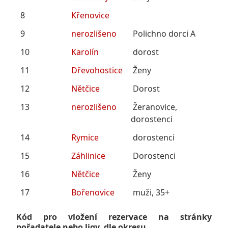
8
Křenovice
9
nerozlišeno
Polichno dorci A
10
Karolín
dorost
11
Dřevohostice
Ženy
12
Nětčice
Dorost
13
nerozlišeno
Žeranovice,
dorostenci
14
Rymice
dorostenci
15
Záhlinice
Dorostenci
16
Nětčice
Ženy
17
Bořenovice
muži, 35+
Kód pro vložení rezervace na stránky
pořadatele nebo ligy, dle okresu.