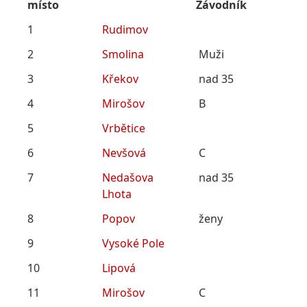
místo
Závodník
1
Rudimov
2
Smolina
Muži
3
Křekov
nad 35
4
Mirošov
B
5
Vrbětice
6
Nevšová
C
7
Nedašova
nad 35
Lhota
8
Popov
ženy
9
Vysoké Pole
10
Lipová
11
Mirošov
C