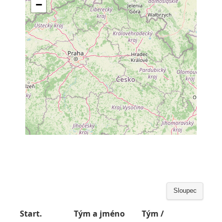
Sloupec
Start.
Tým a jméno
Tým /