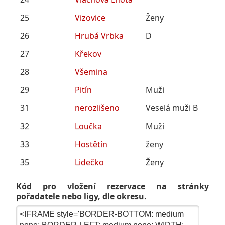
25
Vizovice
Ženy
26
Hrubá Vrbka
D
27
Křekov
28
Všemina
29
Pitín
Muži
31
nerozlišeno
Veselá muži B
32
Loučka
Muži
33
Hostětín
ženy
35
Lidečko
Ženy
Kód pro vložení rezervace na stránky
pořadatele nebo ligy, dle okresu.