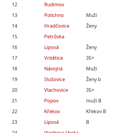
12
Rudimov
13
Polichno
Muži
14
Hradčovice
Ženy
15
Petrůvka
16
Lipová
Ženy
17
Vrbětice
35+
18
Návojná
Muži
19
Slušovice
Ženy b
20
Vlachovice
35+
21
Popov
muži B
22
Křekov
Křekov B
23
Lipová
B
24
Vlachova Lhota