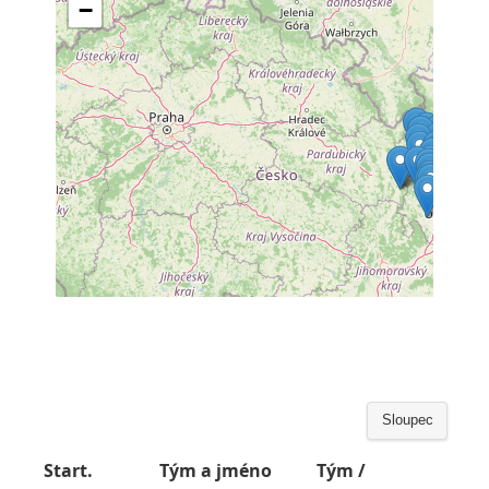
Sloupec
Start.
Tým a jméno
Tým /