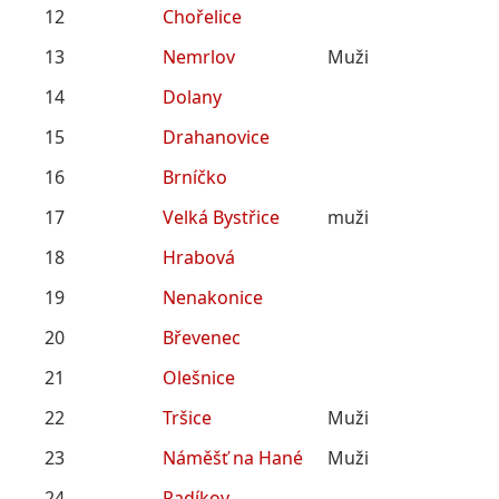
12
Chořelice
13
Nemrlov
Muži
14
Dolany
15
Drahanovice
16
Brníčko
17
Velká Bystřice
muži
18
Hrabová
19
Nenakonice
20
Břevenec
21
Olešnice
22
Tršice
Muži
23
Náměšť na Hané
Muži
24
Radíkov