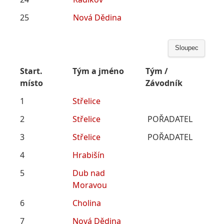
25
Nová Dědina
Sloupec
Start.
Tým a jméno
Tým /
místo
Závodník
1
Střelice
2
Střelice
POŘADATEL
3
Střelice
POŘADATEL
4
Hrabišín
5
Dub nad
Moravou
6
Cholina
7
Nová Dědina