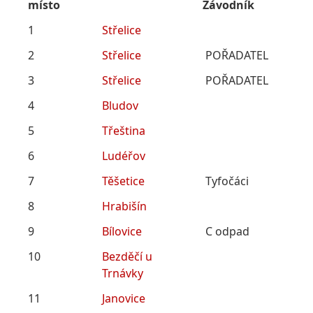
místo
Závodník
1
Střelice
2
Střelice
POŘADATEL
3
Střelice
POŘADATEL
4
Bludov
5
Třeština
6
Ludéřov
7
Těšetice
Tyfočáci
8
Hrabišín
9
Bílovice
C odpad
10
Bezděčí u
Trnávky
11
Janovice