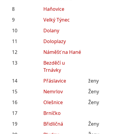
8
Haňovice
9
Velký Týnec
10
Dolany
11
Doloplazy
12
Náměšť na Hané
13
Bezděčí u
Trnávky
14
Přáslavice
ženy
15
Nemrlov
Ženy
16
Olešnice
Ženy
17
Brníčko
19
Břidličná
Ženy