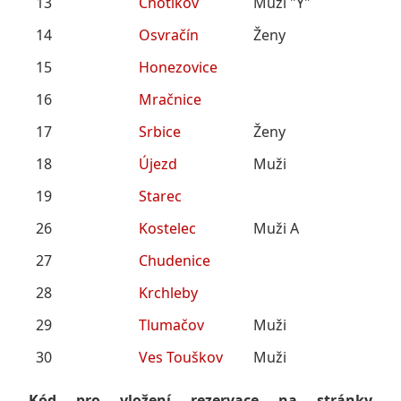
13
Chotíkov
Muži "Y"
14
Osvračín
Ženy
15
Honezovice
16
Mračnice
17
Srbice
Ženy
18
Újezd
Muži
19
Starec
26
Kostelec
Muži A
27
Chudenice
28
Krchleby
29
Tlumačov
Muži
30
Ves Touškov
Muži
Kód pro vložení rezervace na stránky