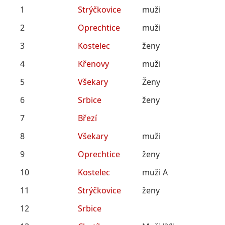
1
Strýčkovice
muži
2
Oprechtice
muži
3
Kostelec
ženy
4
Křenovy
muži
5
Všekary
Ženy
6
Srbice
ženy
7
Březí
8
Všekary
muži
9
Oprechtice
ženy
10
Kostelec
muži A
11
Strýčkovice
ženy
12
Srbice