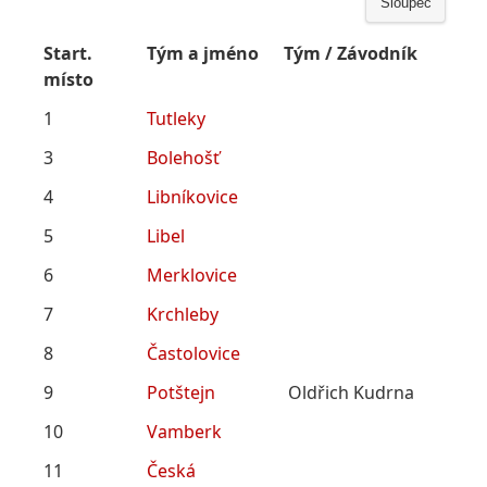
Sloupec
Start.
Tým a jméno
Tým / Závodník
místo
1
Tutleky
3
Bolehošť
4
Libníkovice
5
Libel
6
Merklovice
7
Krchleby
8
Častolovice
9
Potštejn
Oldřich Kudrna
10
Vamberk
11
Česká