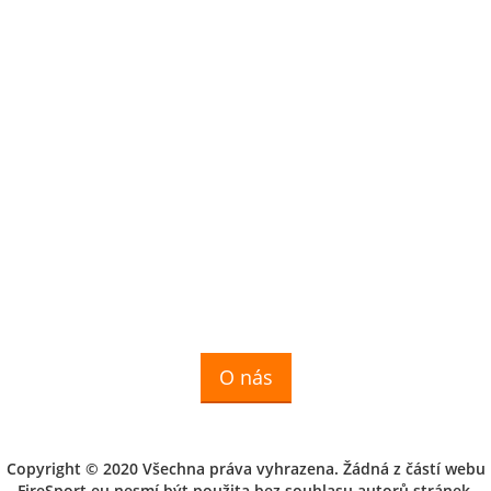
O nás
Copyright © 2020 Všechna práva vyhrazena. Žádná z částí webu
FireSport.eu nesmí být použita bez souhlasu autorů stránek.