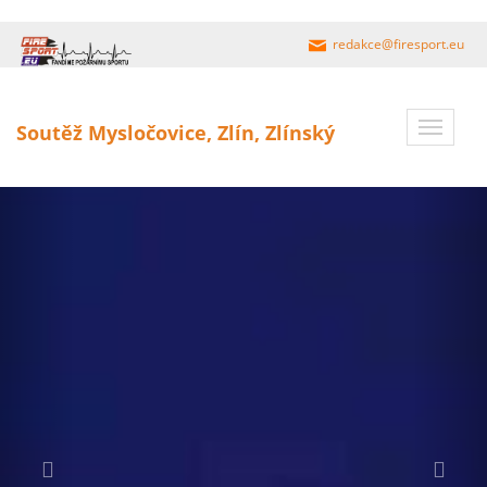
redakce@firesport.eu
Toggle
Soutěž Mysločovice, Zlín, Zlínský
navigat