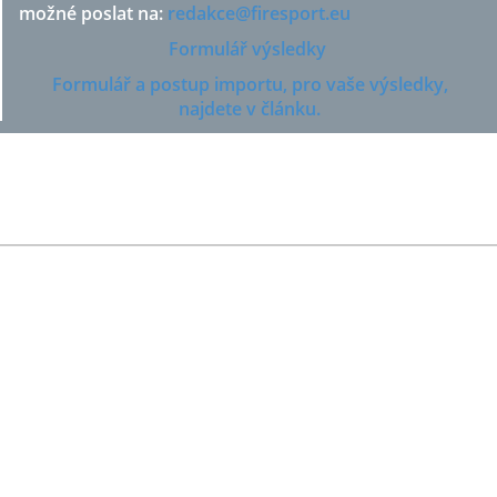
možné poslat na:
redakce@firesport.eu
Formulář výsledky
Formulář a postup importu, pro vaše výsledky,
najdete v článku.