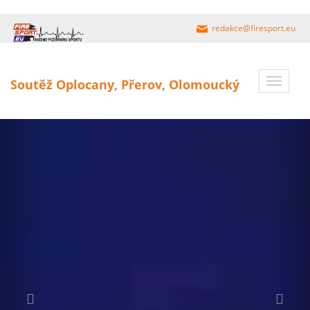
redakce@firesport.eu
Toggle
Soutěž Oplocany, Přerov, Olomoucký
navigat