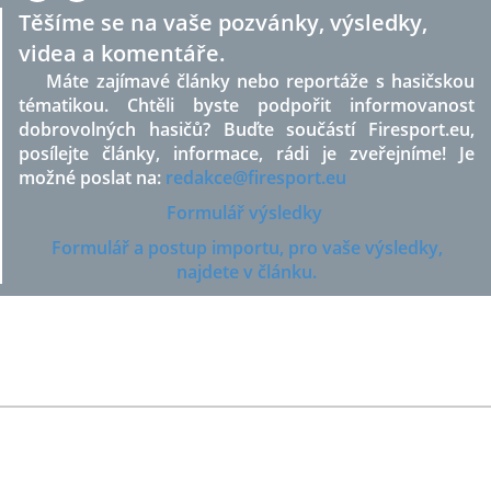
Těšíme se na vaše pozvánky, výsledky,
videa a komentáře.
Máte zajímavé články nebo reportáže s hasičskou
tématikou. Chtěli byste podpořit informovanost
dobrovolných hasičů? Buďte součástí Firesport.eu,
posílejte články, informace, rádi je zveřejníme! Je
možné poslat na:
redakce@firesport.eu
Formulář výsledky
Formulář a postup importu, pro vaše výsledky,
najdete v článku.