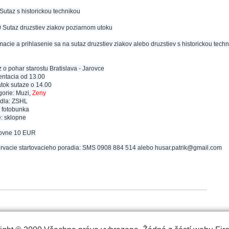
Sutaz s historickou technikou
0 Sutaz druzstiev ziakov poziarnom utoku
macie a prihlasenie sa na sutaz druzstiev ziakov alebo druzstiev s historickou tec
 o pohar starostu Bratislava - Jarovce
entacia od 13.00
atok sutaze o 14.00
gorie: Muzi,
Zeny
idla: ZSHL
: fotobunka
e: sklopne
tovne 10 EUR
rvacie startovacieho poradia: SMS 0908 884 514 alebo husar.patrik@gmail.com