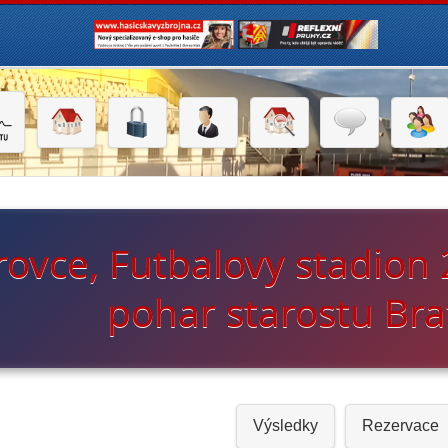
rovce, Futbalovy stadion
pohar starostu Bra
Výsledky
Rezervace