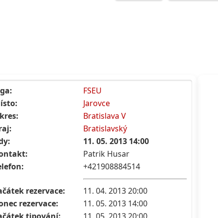
iga:
FSEU
ísto:
Jarovce
kres:
Bratislava V
raj:
Bratislavský
dy:
11. 05. 2013 14:00
ontakt:
Patrik Husar
elefon:
+421908884514
ačátek rezervace:
11. 04. 2013 20:00
onec rezervace:
11. 05. 2013 14:00
ačátek tipování:
11. 05. 2013 20:00