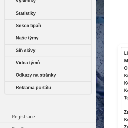
Výsledky
Statistiky
Sekce tipaři
Naše týmy
Síň slávy
L
M
Videa týmů
O
K
Odkazy na stránky
K
Reklama portálu
K
T
Z
Registrace
K
Z