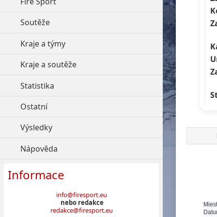
Fire Sport
click to expand contents
K
Soutěže
click to expand contents
Z
Kraje a týmy
click to expand contents
K
U
Kraje a soutěže
click to expand contents
Z
Statistika
click to expand contents
S
Ostatní
click to expand contents
Výsledky
click to expand contents
Nápověda
click to expand contents
Informace
info@firesport.eu
nebo redakce
Miest
redakce@firesport.eu
Datu