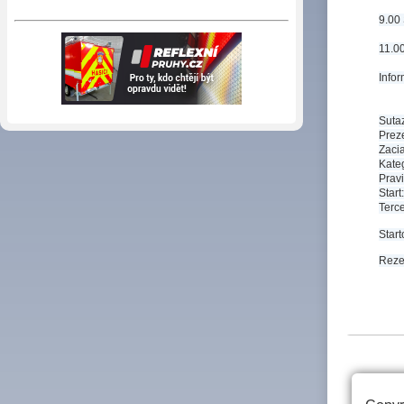
9.00 
11.0
Infor
Sutaz
Prez
Zaci
Kate
Prav
Start
Terc
Star
Reze