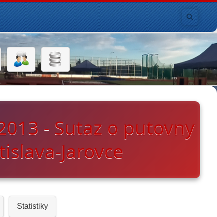
 2013 - Sutaz o putovny
tislava-Jarovce
Statistiky