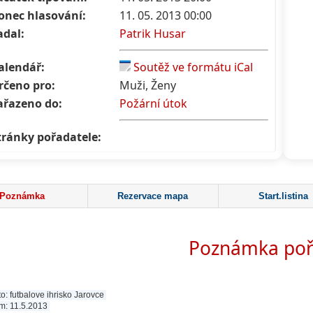
onec hlasování:
11. 05. 2013 00:00
adal:
Patrik Husar
alendář:
Soutěž ve formátu iCal
rčeno pro:
Muži, Ženy
ařazeno do:
Požární útok
tránky pořadatele:
Poznámka
Rezervace mapa
Start.listina
Poznámka poř
o: futbalove ihrisko Jarovce
m: 11.5.2013