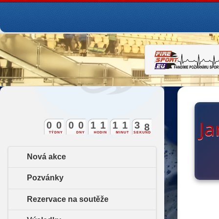
Ja
0
0
0
0
1
1
1
1
3
7
TÝDNY
DNY
HODIN
MINUT
SEKUND
Nová akce
Pozvánky
Rezervace na soutěže