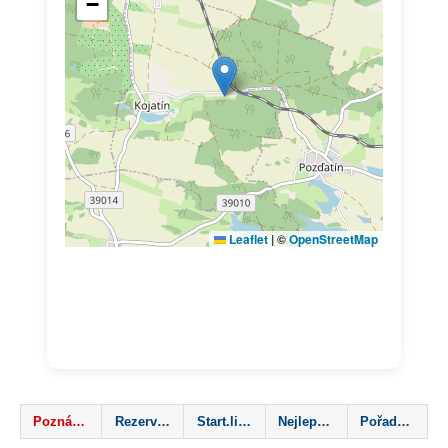
Poznámka
Rezervace mapa
Start.listina
Nejlepší výsledky
Pořadatel