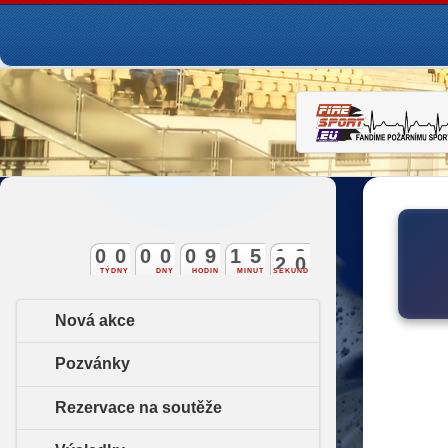
0
0
0
0
0
9
1
5
1
8
9
TÝDNY
DNY
HODIN
MINUT
SEKUND
Nová akce
Pozvánky
Rezervace na soutěže