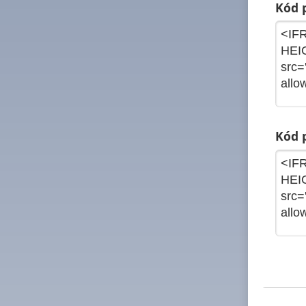
Kód p
Kód p