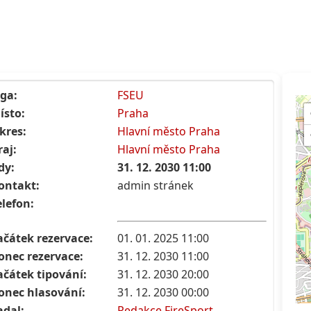
iga:
FSEU
ísto:
Praha
kres:
Hlavní město Praha
raj:
Hlavní město Praha
dy:
31. 12. 2030 11:00
ontakt:
admin stránek
elefon:
ačátek rezervace:
01. 01. 2025 11:00
onec rezervace:
31. 12. 2030 11:00
ačátek tipování:
31. 12. 2030 20:00
onec hlasování:
31. 12. 2030 00:00
adal:
Redakce FireSport