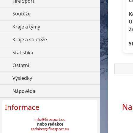
Fire Sport
click to expand contents
Soutěže
click to expand contents
K
U
Kraje a týmy
click to expand contents
Z
Kraje a soutěže
click to expand contents
S
Statistika
click to expand contents
Ostatní
click to expand contents
Výsledky
click to expand contents
Nápověda
click to expand contents
Na
Informace
info@firesport.eu
nebo redakce
redakce@firesport.eu