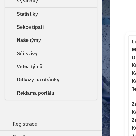
Výsledky
Statistiky
Sekce tipaři
Naše týmy
L
M
Síň slávy
O
K
Videa týmů
K
Odkazy na stránky
K
T
Reklama portálu
Z
K
Z
Registrace
K
Z