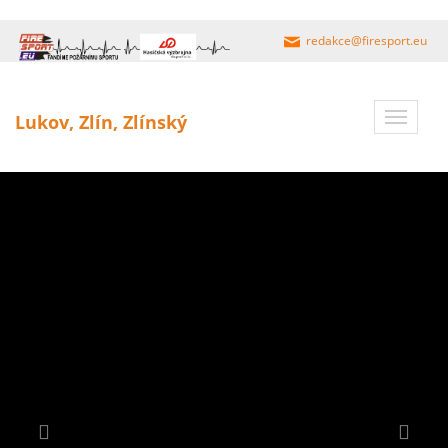
redakce@firesport.eu
Toggle
Lukov, Zlín, Zlínský
navigat