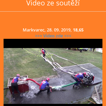
Video ze soutěží
Markvarec, 28. 09. 2019,
18,65
>>> Video zde <<<