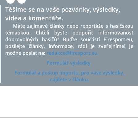
Těšíme se na vaše pozvánky, výsledky,
videa a komentáře.
Máte zajímavé články nebo reportáže s hasičskou
tématikou. Chtěli byste podpořit informovanost
dobrovolných hasičů? Buďte součástí Firesport.eu,
posílejte články, informace, rádi je zveřejníme! Je
možné poslat na:
redakce@firesport.eu
Formulář výsledky
Formulář a postup importu, pro vaše výsledky,
najdete v článku.