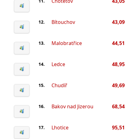
Chotětov
43,05
11.
Bítouchov
43,09
12.
Malobratřice
44,51
13.
Ledce
48,95
14.
Chudíř
49,69
15.
Bakov nad Jizerou
68,54
16.
Lhotice
95,51
17.