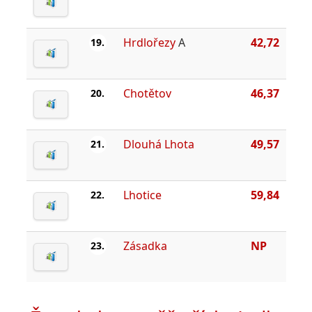
Hrdlořezy
A
42,72
19.
Chotětov
46,37
20.
Dlouhá Lhota
49,57
21.
Lhotice
59,84
22.
Zásadka
NP
23.