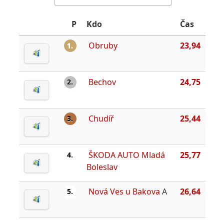
P
Kdo
Čas
Obruby
23,94
1.
Bechov
24,75
2.
Chudíř
25,44
3.
ŠKODA AUTO Mladá
25,77
4.
Boleslav
Nová Ves u Bakova
A
26,64
5.