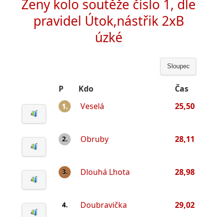
Ženy kolo soutěže číslo 1, dle
pravidel Útok,nástřik 2xB
úzké
Sloupec
P
Kdo
Čas
Veselá
25,50
1.
Obruby
28,11
2.
Dlouhá Lhota
28,98
3.
Doubravička
29,02
4.