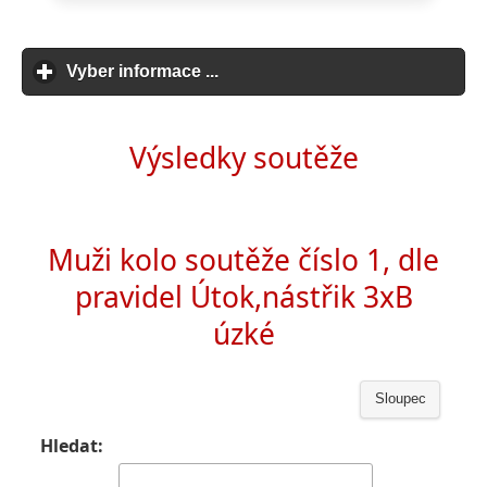
Vyber informace ...
click to expand contents
Výsledky soutěže
Muži kolo soutěže číslo 1, dle
pravidel Útok,nástřik 3xB
úzké
Sloupec
Hledat: