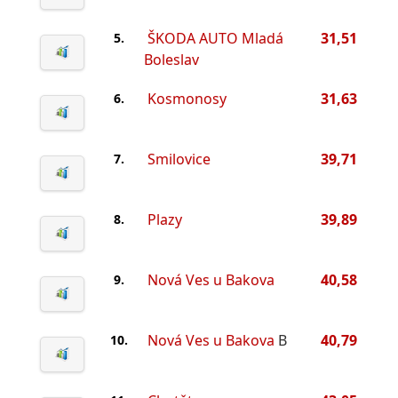
ŠKODA AUTO Mladá
31,51
5.
Boleslav
Kosmonosy
31,63
6.
Smilovice
39,71
7.
Plazy
39,89
8.
Nová Ves u Bakova
40,58
9.
Nová Ves u Bakova
B
40,79
10.