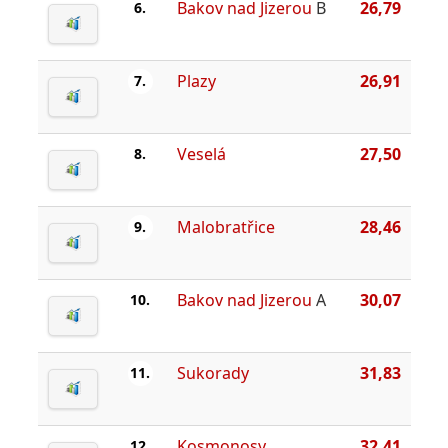
Bakov nad Jizerou
B
26,79
6.
Plazy
26,91
7.
Veselá
27,50
8.
Malobratřice
28,46
9.
Bakov nad Jizerou
A
30,07
10.
Sukorady
31,83
11.
Kosmonosy
32,41
12.