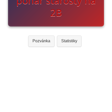
pohár starosty na
2B
Pozvánka
Statistiky