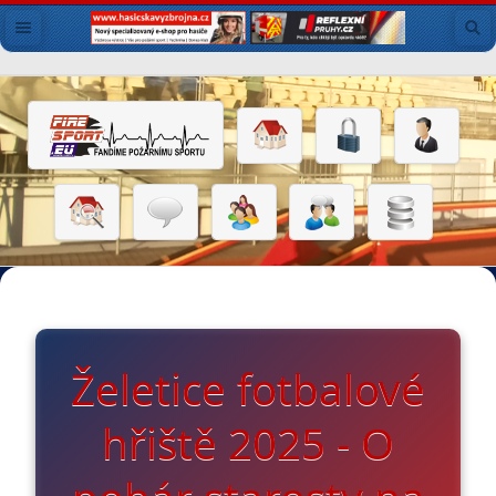
Želetice fotbalové
hřiště 2025 - O