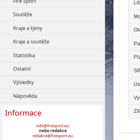
Fire Sport
click to expand contents
Li
Soutěže
click to expand contents
Mo
Kraje a týmy
click to expand contents
Ol
Kraje a soutěže
click to expand contents
Pa
Statistika
click to expand contents
Pl
Ostatní
click to expand contents
St
Výsledky
click to expand contents
Ús
Nápověda
click to expand contents
Vy
Informace
Zl
info@firesport.eu
nebo redakce
redakce@firesport.eu