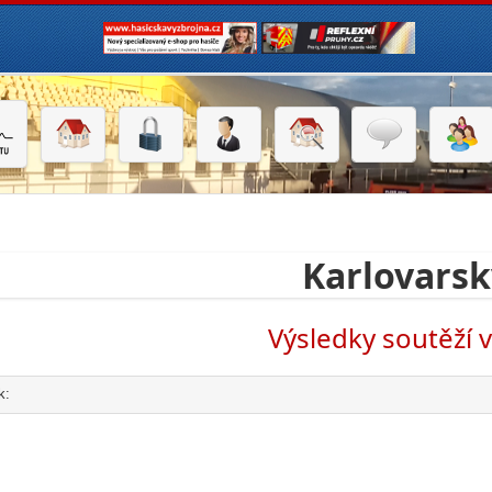
Karlovarsk
Výsledky soutěží 
k:
click to expand contents