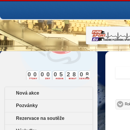
0
0
0
0
0
5
2
8
0
8
TÝDNY
DNY
HODIN
MINUT
SEKUND
Nová akce
Ro
Pozvánky
Rezervace na soutěže