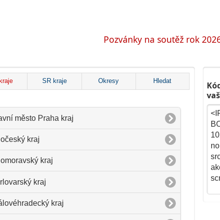
Pozvánky na soutěž rok 2026 
kraje
SR kraje
Okresy
Hledat
Kód
vaš
avní město Praha kraj
hočeský kraj
homoravský kraj
rlovarský kraj
álovéhradecký kraj