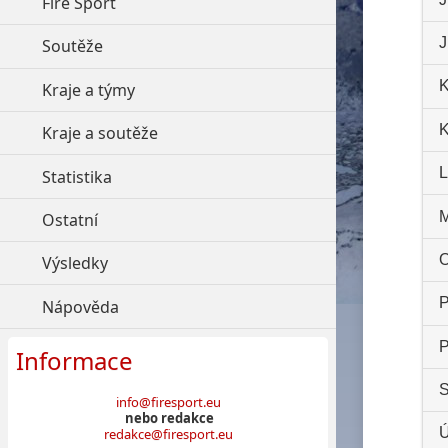
Fire Sport
click to expand contents
J
Soutěže
click to expand contents
K
Kraje a týmy
click to expand contents
K
Kraje a soutěže
click to expand contents
L
Statistika
click to expand contents
M
Ostatní
click to expand contents
O
Výsledky
click to expand contents
P
Nápověda
click to expand contents
P
Informace
S
info@firesport.eu
nebo redakce
Ú
redakce@firesport.eu