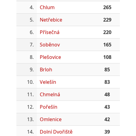
4.
Chlum
265
5.
Netřebice
229
6.
Přísečná
220
7.
Soběnov
165
8.
Plešovice
108
9.
Brloh
85
10.
Velešín
83
11.
Chmelná
48
12.
Pořešín
43
13.
Omlenice
42
14.
Dolní Dvořiště
39