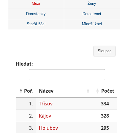
Muži
Ženy
Dorostenky
Dorostenci
Starší žáci
Mladší žáci
Sloupec
Hledat:
Poř.
Název
Počet
1.
Třísov
334
2.
Kájov
328
3.
Holubov
295