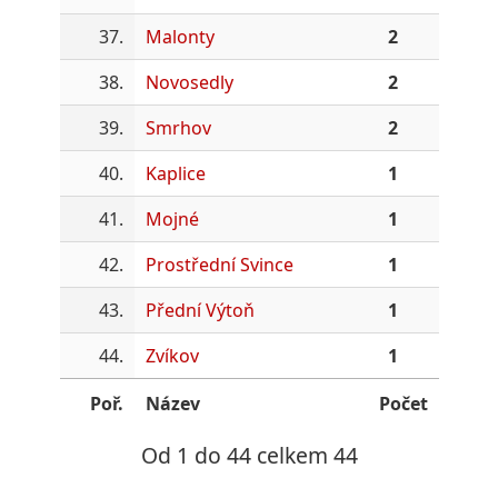
37.
Malonty
2
38.
Novosedly
2
39.
Smrhov
2
40.
Kaplice
1
41.
Mojné
1
42.
Prostřední Svince
1
43.
Přední Výtoň
1
44.
Zvíkov
1
Poř.
Název
Počet
Od 1 do 44 celkem 44