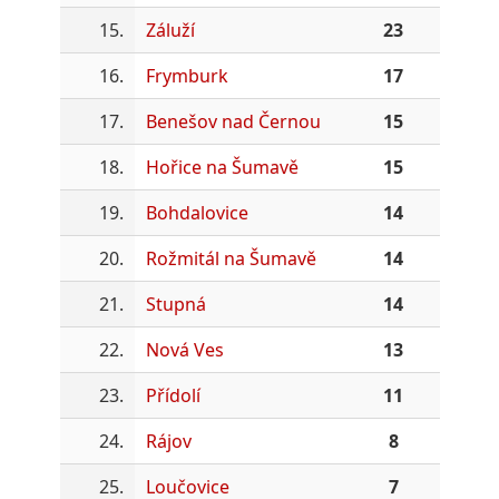
15.
Záluží
23
16.
Frymburk
17
17.
Benešov nad Černou
15
18.
Hořice na Šumavě
15
19.
Bohdalovice
14
20.
Rožmitál na Šumavě
14
21.
Stupná
14
22.
Nová Ves
13
23.
Přídolí
11
24.
Rájov
8
25.
Loučovice
7