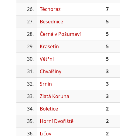
26.
Těchoraz
7
27.
Besednice
5
28.
Černá v Pošumaví
5
29.
Krasetín
5
30.
Větřní
5
31.
Chvalšiny
3
32.
Srnín
3
33.
Zlatá Koruna
3
34.
Boletice
2
35.
Horní Dvořiště
2
36.
Ličov
2