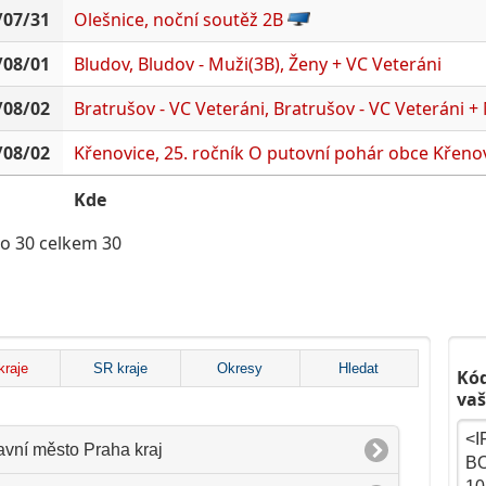
/07/31
Olešnice, noční soutěž 2B
/08/01
Bludov, Bludov - Muži(3B), Ženy + VC Veteráni
/08/02
Bratrušov - VC Veteráni, Bratrušov - VC Veteráni +
/08/02
Křenovice, 25. ročník O putovní pohár obce Křeno
Kde
o 30 celkem 30
kraje
SR kraje
Okresy
Hledat
Kód
vaš
avní město Praha kraj