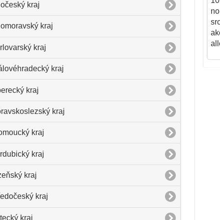
hočeský kraj
homoravský kraj
rlovarský kraj
álovéhradecký kraj
berecký kraj
ravskoslezský kraj
omoucký kraj
rdubický kraj
zeňský kraj
ředočeský kraj
tecký kraj