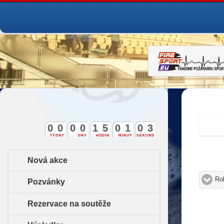
0
0
0
0
1
5
0
1
0
2
3
TÝDNY
DNY
HODIN
MINUT
SEKUND
Nová akce
Ro
Pozvánky
Rezervace na soutěže