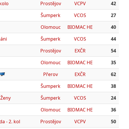
kolo
Prostějov
VCPV
42
Šumperk
VCOS
27
Olomouc
BIOMAC HE
40
ráni
Šumperk
VCOS
44
Prostějov
EXČR
54
Olomouc
BIOMAC HE
35
Přerov
EXČR
62
Šumperk
BIOMAC HE
38
, Ženy
Šumperk
VCOS
24
Olomouc
BIOMAC HE
36
a - 2. kol
Prostějov
VCPV
50