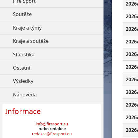
Fire Sport
click to expand contents
2026
Soutěže
click to expand contents
2026
Kraje a týmy
click to expand contents
2026
Kraje a soutěže
click to expand contents
2026
2026
Statistika
click to expand contents
2026
Ostatní
click to expand contents
2026
Výsledky
click to expand contents
2026
Nápověda
click to expand contents
2026
Informace
2026
info@firesport.eu
nebo redakce
2026
redakce@firesport.eu