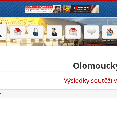
Olomoucký
Výsledky soutěží 
k:
click to expand contents