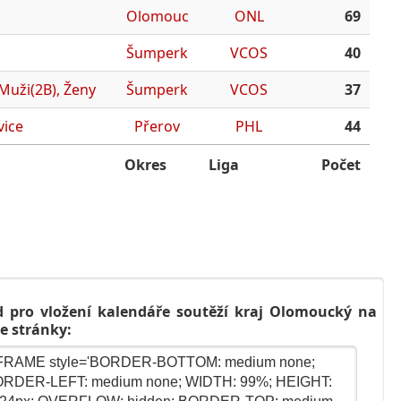
Olomouc
ONL
69
Šumperk
VCOS
40
 Muži(2B), Ženy
Šumperk
VCOS
37
vice
Přerov
PHL
44
Okres
Liga
Počet
 pro vložení kalendáře soutěží kraj Olomoucký na
e stránky: