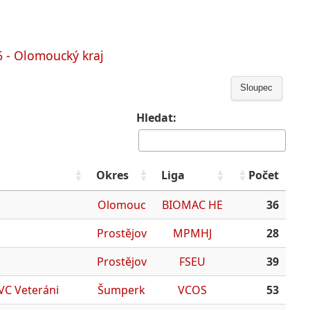
6 - Olomoucký kraj
Sloupec
Hledat:
Okres
Liga
Počet
Olomouc
BIOMAC HE
36
Prostějov
MPMHJ
28
Prostějov
FSEU
39
 VC Veteráni
Šumperk
VCOS
53