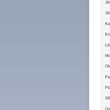
Ji
Ji
Ka
Kr
Li
Mo
Ol
Pa
Pl
St
Ús