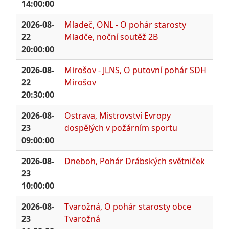
14:00:00
2026-08-
Mladeč, ONL - O pohár starosty
22
Mladče, noční soutěž 2B
20:00:00
2026-08-
Mirošov - JLNS, O putovní pohár SDH
22
Mirošov
20:30:00
2026-08-
Ostrava, Mistrovství Evropy
23
dospělých v požárním sportu
09:00:00
2026-08-
Dneboh, Pohár Drábských světniček
23
10:00:00
2026-08-
Tvarožná, O pohár starosty obce
23
Tvarožná