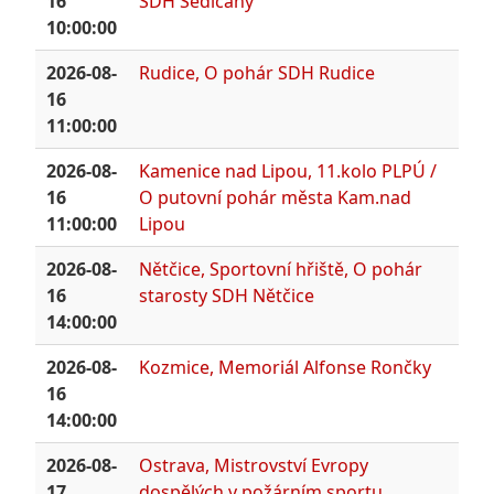
16
SDH Sedlčany
10:00:00
2026-08-
Rudice, O pohár SDH Rudice
16
11:00:00
2026-08-
Kamenice nad Lipou, 11.kolo PLPÚ /
16
O putovní pohár města Kam.nad
11:00:00
Lipou
2026-08-
Nětčice, Sportovní hřiště, O pohár
16
starosty SDH Nětčice
14:00:00
2026-08-
Kozmice, Memoriál Alfonse Rončky
16
14:00:00
2026-08-
Ostrava, Mistrovství Evropy
17
dospělých v požárním sportu