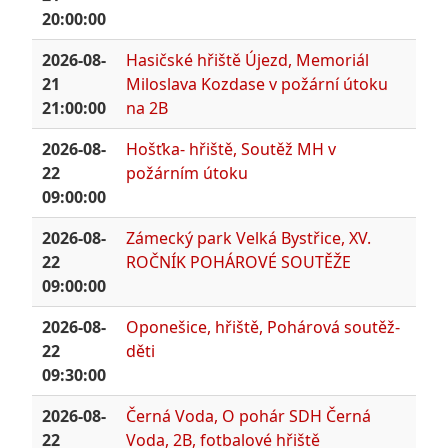
20:00:00
2026-08-
Hasičské hřiště Újezd, Memoriál
21
Miloslava Kozdase v požární útoku
21:00:00
na 2B
2026-08-
Hošťka- hřiště, Soutěž MH v
22
požárním útoku
09:00:00
2026-08-
Zámecký park Velká Bystřice, XV.
22
ROČNÍK POHÁROVÉ SOUTĚŽE
09:00:00
2026-08-
Oponešice, hřiště, Pohárová soutěž-
22
děti
09:30:00
2026-08-
Černá Voda, O pohár SDH Černá
22
Voda, 2B, fotbalové hřiště