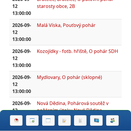
12
starosty obce, 2B
13:00:00
2026-09-
Malá Víska, Pouťový pohár
12
13:00:00
2026-09-
Kozojídky - fotb. hřiště, O pohár SDH
12
13:00:00
2026-09-
Mydlovary, O pohár (sklopné)
12
13:00:00
2026-09-
Nová Dědina, Pohárová soutěž v
12
požárním útoku Nová Dědina
14:00:00
2026-09-
RADHOSTICE, RADHOSTICE