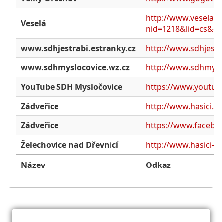
http://www.veselauz
Veselá
nid=1218&lid=cs&o
www.sdhjestrabi.estranky.cz
http://www.sdhjestr
www.sdhmyslocovice.wz.cz
http://www.sdhmysl
YouTube SDH Mysločovice
https://www.youtu
Zádveřice
http://www.hasici.za
Zádveřice
https://www.facebo
Želechovice nad Dřevnicí
http://www.hasici-ze
Název
Odkaz