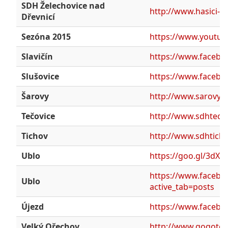
SDH Želechovice nad
http://www.hasici-ze
Dřevnicí
Sezóna 2015
https://www.youtu
Slavičín
https://www.facebo
Slušovice
https://www.faceb
Šarovy
http://www.sarovy.c
Tečovice
http://www.sdhtecovi
Tichov
http://www.sdhticho
Ublo
https://goo.gl/3dX
https://www.facebo
Ublo
active_tab=posts
Újezd
https://www.facebo
Velký Ořechov
http://www.gogote