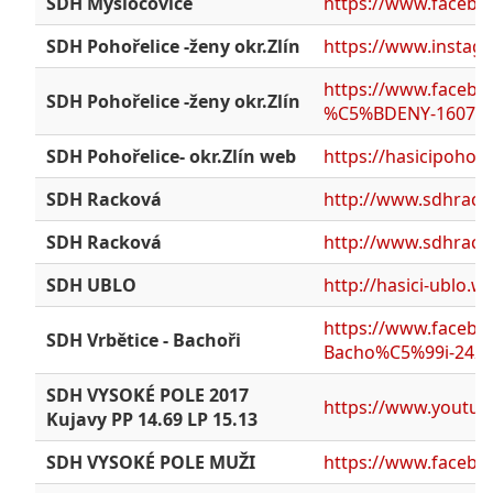
SDH Mysločovice
https://www.facebo
SDH Pohořelice -ženy okr.Zlín
https://www.instag
https://www.faceb
SDH Pohořelice -ženy okr.Zlín
%C5%BDENY-160741
SDH Pohořelice- okr.Zlín web
https://hasicipohore
SDH Racková
http://www.sdhrack
SDH Racková
http://www.sdhrack
SDH UBLO
http://hasici-ublo.w
https://www.faceb
SDH Vrbětice - Bachoři
Bacho%C5%99i-2420
SDH VYSOKÉ POLE 2017
https://www.youtub
Kujavy PP 14.69 LP 15.13
SDH VYSOKÉ POLE MUŽI
https://www.faceb