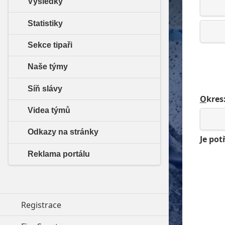
Výsledky
Statistiky
Sekce tipaři
Naše týmy
Síň slávy
O
kres
Videa týmů
Odkazy na stránky
Je pot
Reklama portálu
Registrace