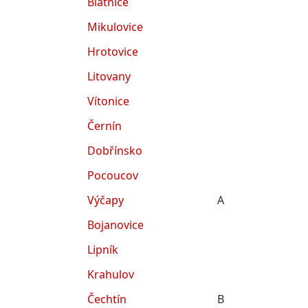
Blatnice
Mikulovice
Hrotovice
Litovany
Vítonice
Černín
Dobřínsko
Pocoucov
Výčapy
A
Bojanovice
Lipník
Krahulov
Čechtín
B