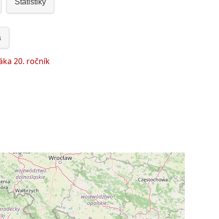
Statistiky
a
áka 20. ročník