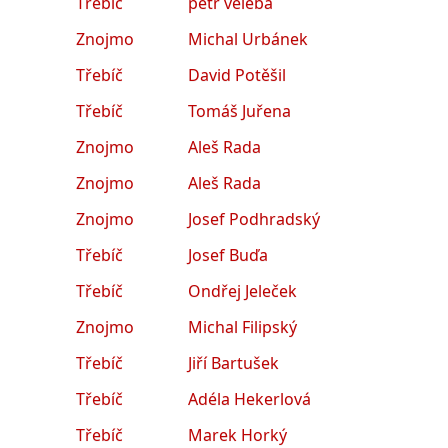
Třebíč
petr veleba
Znojmo
Michal Urbánek
Třebíč
David Potěšil
Třebíč
Tomáš Juřena
Znojmo
Aleš Rada
Znojmo
Aleš Rada
Znojmo
Josef Podhradský
Třebíč
Josef Buďa
Třebíč
Ondřej Jeleček
Znojmo
Michal Filipský
Třebíč
Jiří Bartušek
Třebíč
Adéla Hekerlová
Třebíč
Marek Horký