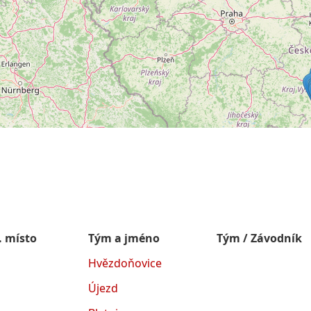
. místo
Tým a jméno
Tým / Závodník
Hvězdoňovice
Újezd