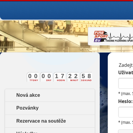
Zadejt
Uživat
0
0
0
0
1
7
2
2
5
7
TÝDNY
DNY
HODIN
MINUT
SEKUND
8
* (max.
Nová akce
Heslo:
Pozvánky
Rezervace na soutěže
* (max.