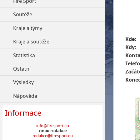
Fire Sport
click to expand contents
Soutěže
click to expand contents
Kraje a týmy
click to expand contents
Kde:
Kraje a soutěže
click to expand contents
Kdy:
Statistika
click to expand contents
Konta
Telef
Ostatní
click to expand contents
Začát
Konec
Výsledky
click to expand contents
Nápověda
click to expand contents
Informace
info@firesport.eu
nebo redakce
redakce@firesport.eu