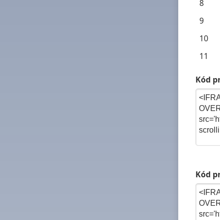
8
9
10
11
Kód pr
Kód pr