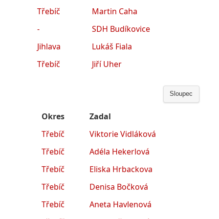
Třebíč
Martin Caha
-
SDH Budíkovice
Jihlava
Lukáš Fiala
Třebíč
Jiří Uher
Sloupec
Okres
Zadal
Třebíč
Viktorie Vidláková
Třebíč
Adéla Hekerlová
Třebíč
Eliska Hrbackova
Třebíč
Denisa Bočková
Třebíč
Aneta Havlenová