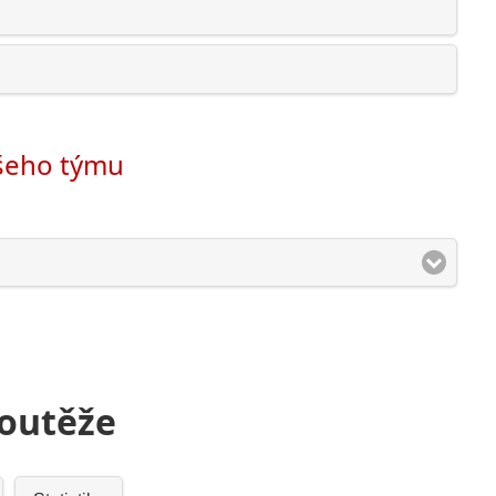
ašeho týmu
soutěže