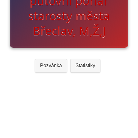
putovní pohár
starosty města
Břeclav, M,Ž,J
Pozvánka
Statistiky