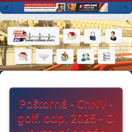
Poštorná - ChNV -
golf. odp. 2025 - O