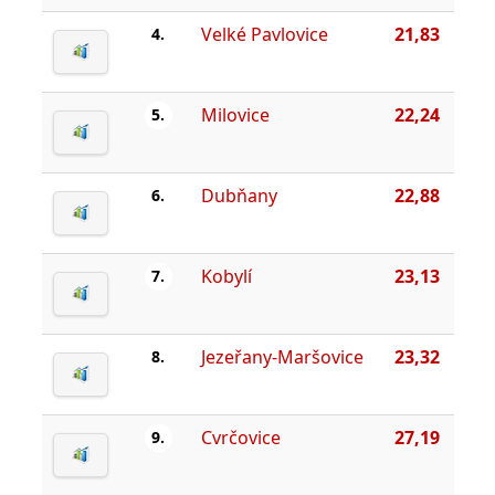
Velké Pavlovice
21,83
4.
Milovice
22,24
5.
Dubňany
22,88
6.
Kobylí
23,13
7.
Jezeřany-Maršovice
23,32
8.
Cvrčovice
27,19
9.