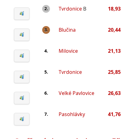
Tvrdonice
B
18,93
2.
Blučina
20,44
3.
Milovice
21,13
4.
Tvrdonice
25,85
5.
Velké Pavlovice
26,63
6.
Pasohlávky
41,76
7.