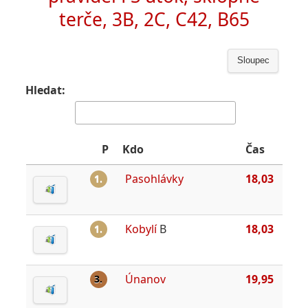
terče, 3B, 2C, C42, B65
Sloupec
Hledat:
P
Kdo
Čas
Pasohlávky
18,03
1.
Kobylí
B
18,03
1.
Únanov
19,95
3.