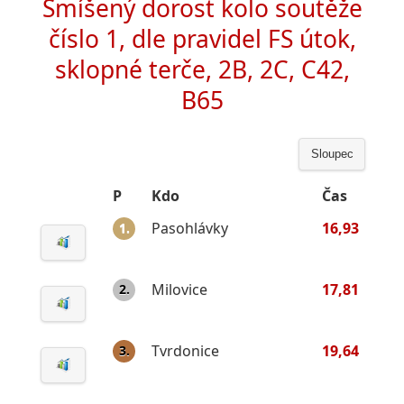
Smíšený dorost kolo soutěže
číslo 1, dle pravidel FS útok,
sklopné terče, 2B, 2C, C42,
B65
Sloupec
P
Kdo
Čas
Pasohlávky
16,93
1.
Milovice
17,81
2.
Tvrdonice
19,64
3.