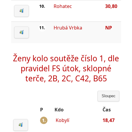
Rohatec
30,80
10.
Hrubá Vrbka
NP
11.
Ženy kolo soutěže číslo 1, dle
pravidel FS útok, sklopné
terče, 2B, 2C, C42, B65
Sloupec
P
Kdo
Čas
Kobylí
18,47
1.