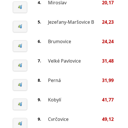
Miroslav
20,17
4.
Jezeřany-Maršovice B
24,23
5.
Brumovice
24,24
6.
Velké Pavlovice
31,48
7.
Perná
31,99
8.
Kobylí
41,77
9.
Cvrčovice
49,12
9.