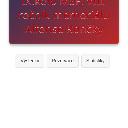
IX.kolo MSP, VIII.
ročník memoriálu
Alfonse Rončky
Výsledky
Rezervace
Statistiky