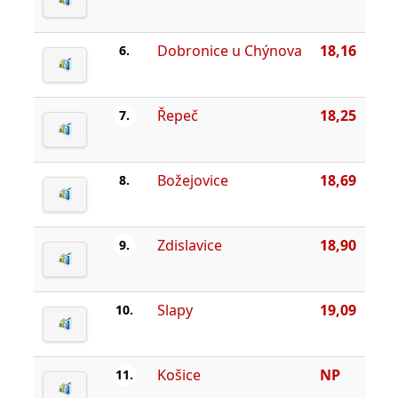
Dobronice u Chýnova
18,16
6.
Řepeč
18,25
7.
Božejovice
18,69
8.
Zdislavice
18,90
9.
Slapy
19,09
10.
Košice
NP
11.