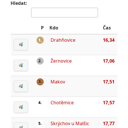
Hledat:
P
Kdo
Čas
Drahňovice
16,34
1.
Žernovice
17,06
2.
Makov
17,51
3.
Chotěmice
17,57
4.
Skrýchov u Malšic
17,77
5.