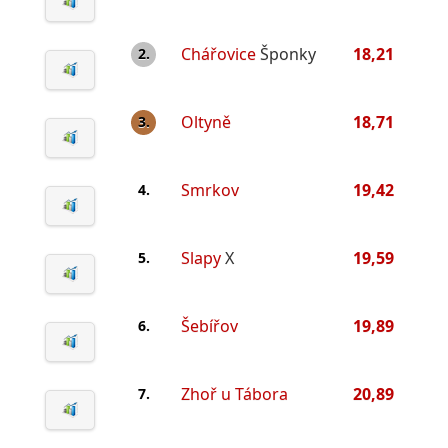
Chářovice
Šponky
18,21
2.
Oltyně
18,71
3.
Smrkov
19,42
4.
Slapy
X
19,59
5.
Šebířov
19,89
6.
Zhoř u Tábora
20,89
7.