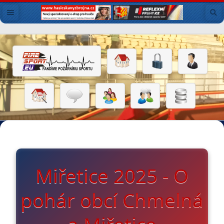
Miřetice 2025 - O
pohár obcí Chmelná