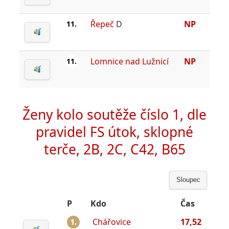
Řepeč
D
NP
11.
Lomnice nad Lužnicí
NP
11.
Ženy kolo soutěže číslo 1, dle
pravidel FS útok, sklopné
terče, 2B, 2C, C42, B65
Sloupec
P
Kdo
Čas
Chářovice
17,52
1.