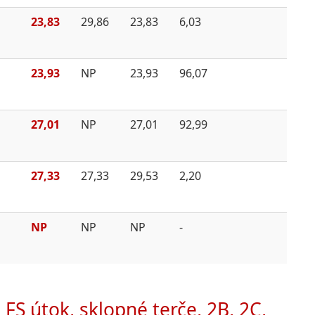
23,83
29,86
23,83
6,03
23,93
NP
23,93
96,07
27,01
NP
27,01
92,99
27,33
27,33
29,53
2,20
NP
NP
NP
-
 FS útok, sklopné terče, 2B, 2C,