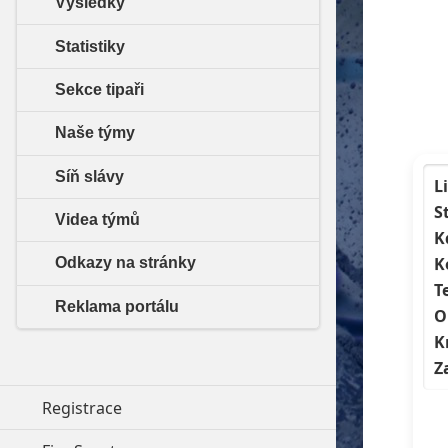
Výsledky
Statistiky
Sekce tipaři
Naše týmy
Síň slávy
L
S
Videa týmů
K
K
Odkazy na stránky
T
Reklama portálu
O
K
Z
Registrace