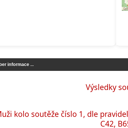
ber informace ...
click to expand contents
Výsledky so
uži kolo soutěže číslo 1, dle pravidel
C42, B6