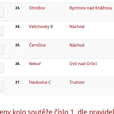
Ohnišov
Rychnov nad Kněžnou
23.
Velichovky
B
Náchod
24.
Černčice
Náchod
25.
Nekoř
Ústí nad Orlicí
26.
Havlovice
C
Trutnov
27.
eny kolo soutěže číslo 1, dle pravidel