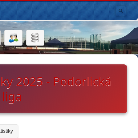
vky 2025 - Podorlická
 liga
tistiky