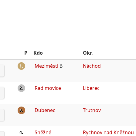
P
Kdo
Okr.
Meziměstí
B
Náchod
1.
Radimovice
Liberec
2.
Dubenec
Trutnov
3.
Sněžné
Rychnov nad Kněžnou
4.