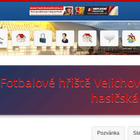
Fotbalové hřiště Velicho
hasičská
Pozvánka
Sta