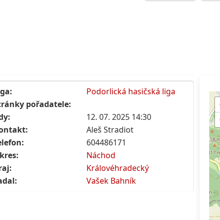
iga:
Podorlická hasičská liga
tránky pořadatele:
dy:
12. 07. 2025 14:30
ontakt:
Aleš Stradiot
elefon:
604486171
kres:
Náchod
raj:
Královéhradecký
adal:
Vašek Bahník