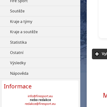
Fire Sport
click to expand contents
Soutěže
click to expand contents
Kraje a týmy
click to expand contents
Kraje a soutěže
click to expand contents
Statistika
click to expand contents
Ostatní
click to expand contents
Vy
Výsledky
click to expand contents
Nápověda
click to expand contents
Informace
M
info@firesport.eu
nebo redakce
redakce@firesport.eu