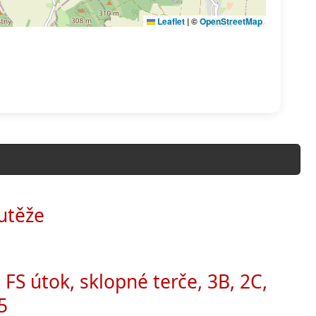
utěže
 FS útok, sklopné terče, 3B, 2C,
5